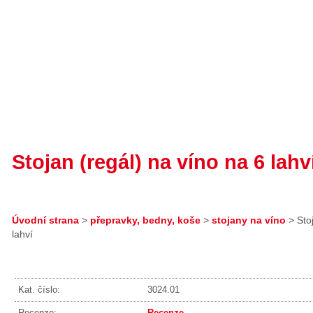
Stojan (regál) na víno na 6 lahv
Úvodní strana
>
přepravky, bedny, koše
>
stojany na víno
>
Stoj
lahví
Kat. číslo:
3024.01
Recenze:
Recenze